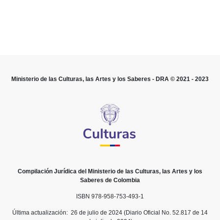
simple actualización de la normativa compilada, para
que se ajuste a la realidad institucional y a la
normativa vigente, lo cual conlleva, en aspectos
puntuales, el ejercicio formal de la facultad
reglamentaria.
Que en virtud de sus características propias, el
contenido material de este decreto guarda
Ministerio de las Culturas, las Artes y los Saberes - DRA © 2021 - 2023
correspondencia con el de los decretos compilados;
en consecuencia, no puede predicarse el decaimiento
de las resoluciones, las circulares y demás actos
administrativos expedidos por distintas autoridades
administrativas con fundamento en las facultades
derivadas de los decretos compilados.
Que la compilación de que trata el presente decreto
se contrae a la normatividad vigente al momento de
Compilación Jurídica del Ministerio de las Culturas, las Artes y los
su expedición, sin perjuicio de los efectos ultractivos
Saberes de Colombia
de disposiciones derogadas a la fecha, de
ISBN 978-958-753-493-1
conformidad con el artículo 38 de la Ley 153 de 1887.
Última actualización: 26 de julio de 2024 (Diario Oficial No. 52.817 de 14
Que las normas cuya vigencia ya se agotó en el