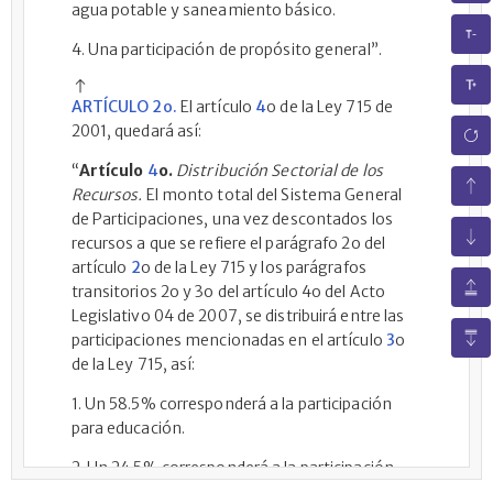
agua potable y saneamiento básico.
4. Una participación de propósito general”.
ARTÍCULO 2o.
El artículo
4
o de la Ley 715 de
2001, quedará así:
“
Artículo
4
o.
Distribución Sectorial de los
Recursos.
El monto total del Sistema General
de Participaciones, una vez descontados los
recursos a que se refiere el parágrafo 2o del
artículo
2
o de la Ley 715 y los parágrafos
transitorios 2o y 3o del artículo 4o del Acto
Legislativo 04 de 2007, se distribuirá entre las
participaciones mencionadas en el artículo
3
o
de la Ley 715, así:
1. Un 58.5% corresponderá a la participación
para educación.
2. Un 24.5% corresponderá a la participación
para salud.