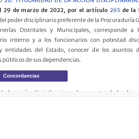
 2o. TITULARIDAD DE LA ACCIÓN DISCIPLINARIA.
el 29 de marzo de 2022, por el artículo
265
de la
 del poder disciplinario preferente de la Procuraduría 
onerías Distritales y Municipales, corresponde a 
ario interno y a los funcionarios con potestad disc
y entidades del Estado, conocer de los asuntos di
s públicos de sus dependencias.
Concordancias
 de la acción disciplinaria en los eventos de los funci
ón disciplinaria.
 disciplinaria es independiente de cualquiera otra
e la falta.