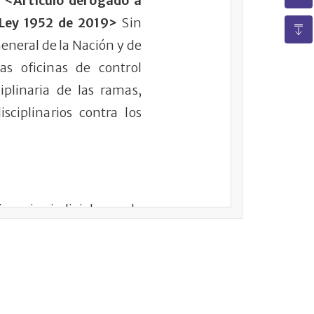
<Artículo derogado a
 Ley 1952 de 2019>
Sin
General de la Nación y de
las oficinas de control
iplinaria de las ramas,
sciplinarios contra los
onarios judiciales, es la
 que pueda surgir de la