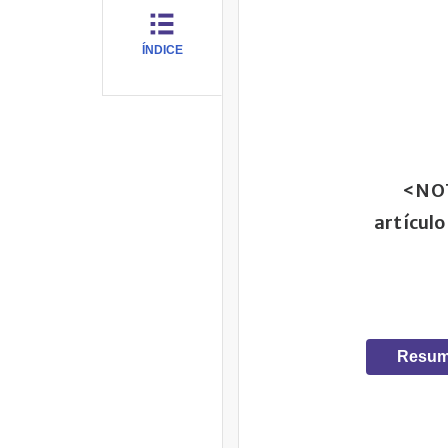
ÍNDICE
<NOTA
artícul
Resum