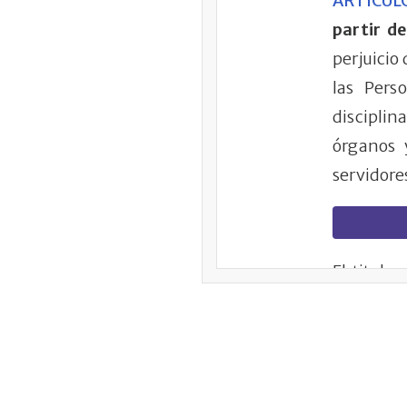
ARTÍCULO
partir d
perjuicio
las Pers
disciplin
órganos 
servidore
El titular
jurisdicci
La acción
comisión d