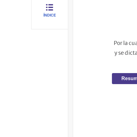
ÍNDICE
Por la cu
y se dict
Resum