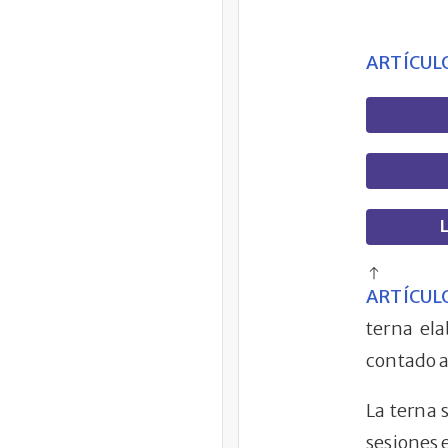
ARTÍCULO
L
ARTÍCULO
terna ela
contado a
La terna 
sesiones e