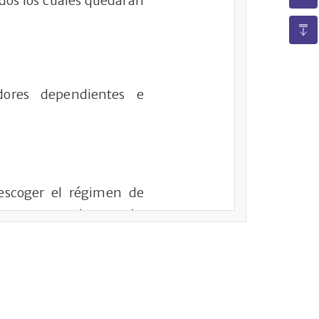
 todos los cuales quedarán
adores dependientes e
 escoger el régimen de
cial, estos sólo podrán
 contados a partir de la
sente ley, el afiliado no
 o menos para cumplir la