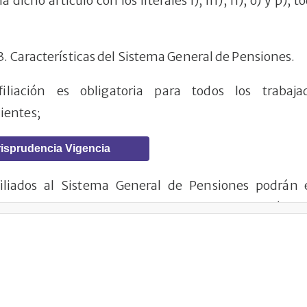
a dicho artículo con los literales l), m), n), o) y p),
13. Características del Sistema General de Pensiones.
iliación es obligatoria para todos los trabaj
ientes;
isprudencia Vigencia
filiados al Sistema General de Pensiones podrán
 que prefieran. Una vez efectuada la selección ini
se de régimen por una sola vez cada cinco (5) años,
inicial.
Después de un (1) año de la vigencia de la pre
sladarse de régimen cuando le faltaren diez (10) años
 tener derecho a la pensión de vejez
;