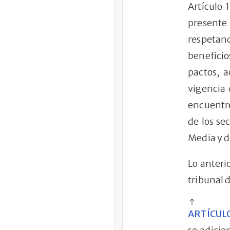
Artículo 
presente 
respetand
beneficio
pactos, 
vigencia 
encuentre
de los se
Media y d
Lo anterio
tribunal 
ARTÍCULO