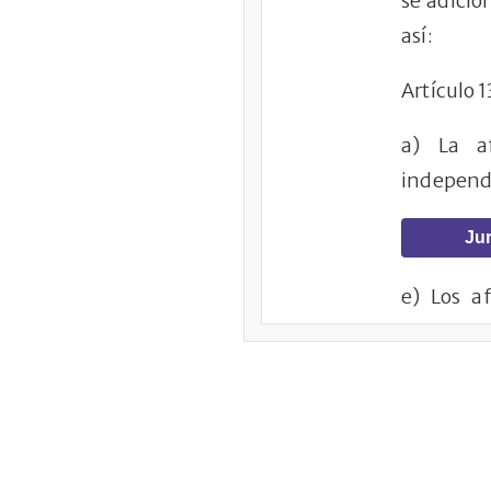
se adicion
así:
Artículo 
a) La af
independ
Jur
e) Los a
pensiones
trasladar
selección 
podrá tra
edad para