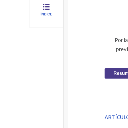
ÍNDICE
Por l
previ
Resum
ARTÍCULO