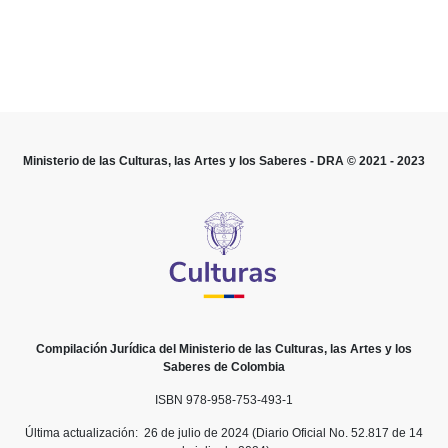
PARTE 2.
SECTOR DESCENTRALIZADO.
TÍTULO 1.
ENTIDADES ADSCRITAS.
Ministerio de las Culturas, las Artes y los Saberes - DRA © 2021 - 2023
ARTÍCULO 1.2.1.1. COMISIÓN DE REGULACIÓN DE AGU
SANEAMIENTO BÁSICO.
ARTÍCULO 1.2.1.1.1. OBJETIVOS GENERALES.
Las comis
regulación tienen la función de regular los monopolios 
prestación de los servicios públicos, cuando la compete
hecho, posible; y, en los demás casos, la de promover 
Compilación Jurídica del Ministerio de las Culturas, las Artes y los
entre quienes presten servicios públicos, para que las 
Saberes de Colombia
los monopolistas o de los competidores sean econó
eficientes, no impliquen abusos de la posición dominan
ISBN 978-958-753-493-1
produzcan servicios de calidad.
Última actualización: 26 de julio de 2024 (Diario Oficial No. 52.817 de 14