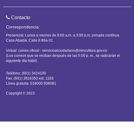
Youtube
Instagram
Facebook
Twitter
<NO INCLUIDO>.
TÍTULO 3.
Contacto
ENTIDADES VINCULADAS.
Correspondencia:
Presencial: Lunes a viernes de 8:00 a.m. a 3:00 p.m. jornada contínua
Casa Abadía, Calle 8 #8a-31
ARTÍCULO 1.2.3.1. FONDO NACIONAL DEL AHORRO.
<V
Editor>
Virtual: correo oficial -
servicioalciudadano@mincultura.gov.co
(Los correos que se reciban después de las 5:00 p. m., se radicarán el
siguiente día hábil)
Notas del Editor
Teléfono: (601) 3424100
Fax: (601) 3816353 ext. 1183
ARTÍCULO 1.2.3.1.1.
OBJETO.
El Fondo Nacional de Aho
Línea gratuita: 018000 938081
administrará de manera eficiente las cesantías y contrib
Copyright © 2023
solución del problema de vivienda y de educación de los
el fin de mejorar su calidad de vida, convirtiéndose en 
de capitalización social.
(Ley 432 de 1998, artículo 2, inciso 1o)
Concordancias