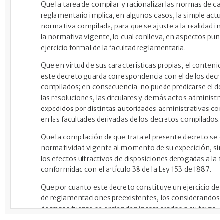
Que la tarea de compilar y racionalizar las normas de c
reglamentario implica, en algunos casos, la simple actu
normativa compilada, para que se ajuste a la realidad in
la normativa vigente, lo cual conlleva, en aspectos punt
ejercicio formal de la facultad reglamentaria.
Que en virtud de sus características propias, el conteni
este decreto guarda correspondencia con el de los dec
compilados; en consecuencia, no puede predicarse el 
las resoluciones, las circulares y demás actos administ
expedidos por distintas autoridades administrativas 
en las facultades derivadas de los decretos compilados.
Que la compilación de que trata el presente decreto se 
normatividad vigente al momento de su expedición, sin
los efectos ultractivos de disposiciones derogadas a la 
conformidad con el artículo 38 de la Ley 153 de 1887.
Que por cuanto este decreto constituye un ejercicio d
de reglamentaciones preexistentes, los considerandos 
decretos fuente se entienden incorporados a su texto,
transcriban, para lo cual en cada artículo se indica el o