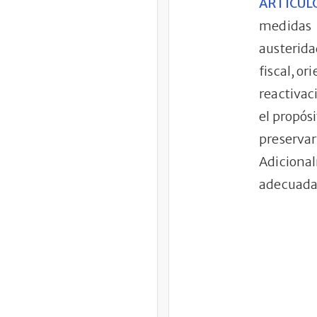
ARTÍCUL
medidas 
austerida
fiscal, or
reactivac
el propós
preservar
Adiciona
adecuada