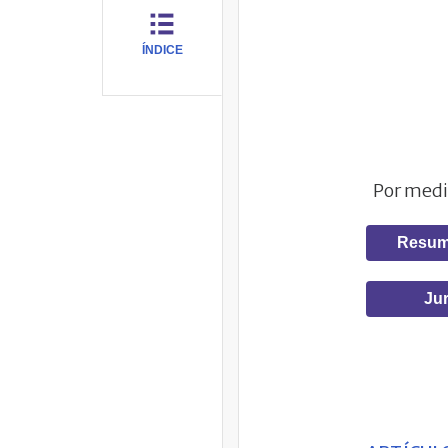
ÍNDICE
Por medio
Resum
Jur