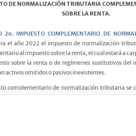
TO DE NORMALIZACIÓN TRIBUTARIA COMPLEMEN
SOBRE LA RENTA.
O 2o. IMPUESTO COMPLEMENTARIO DE NORMALI
ara el año 2022 el impuesto de normalización trib
tario al impuesto sobre la renta, el cual estará a car
sto sobre la renta o de regímenes sustitutivos del 
n activos omitidos o pasivos inexistentes.
to complementario de normalización tributaria se c
mitidos o pasivos inexistentes a 1 de enero del año 202
gravable del impuesto complementario de normaliza
 costo fiscal histórico de los activos omitidos det
l Título II del Libro I del Estatuto Tributario o el 