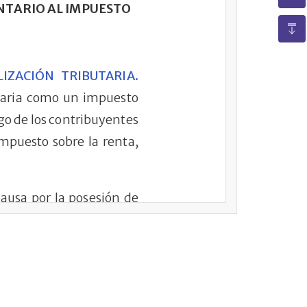
TARIO AL IMPUESTO
ZACIÓN TRIBUTARIA.
utaria como un impuesto
go de los contribuyentes
impuesto sobre la renta,
ausa por la posesión de
2.
ción tributaria será el
erminado conforme a las
autoavalúo comercial que