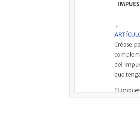
IMPUES
ARTÍCUL
Créase p
complemen
del impue
que tenga
El impues
activos o
La base 
valor del
reglas de