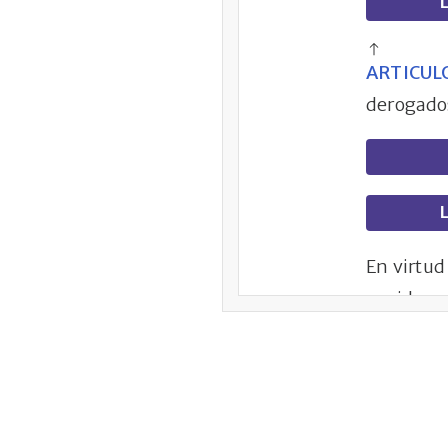
L
ARTICUL
derogados
L
En virtud
sus ideas
e inform
concentra
a elimina
prestan l