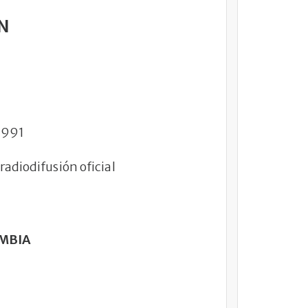
N
 1991
 radiodifusión oficial
OMBIA