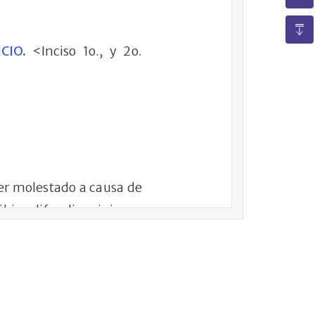
CIO.
<Inciso 1o., y 2o.
ser molestado a causa de
ibir y difundir opiniones
la ley. Se impedirá la
monopolistas que tienden
e todas las empresas que
atural o jurídica, ni los