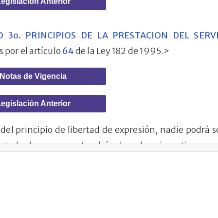
egislación Anterior
O 3o. PRINCIPIOS DE LA PRESTACION DEL SERVI
 por el artículo
64
de la Ley 182 de 1995.>
Notas de Vigencia
egislación Anterior
 del principio de libertad de expresión, nadie podrá 
 y todas las personas tendrán derecho a investigar, rec
aciones, dentro del marco de la Constitución y 
ción del poder informativo, así como las prácticas 
r la competencia y la igualdad de oportunidades entr
os servicios de comunicación social. Ninguna persona n